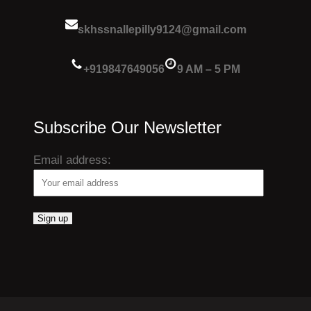
skhssnallepilly9124@gmail.com
+919847649056
9 AM – 5 PM
Subscribe Our Newsletter
Email address: