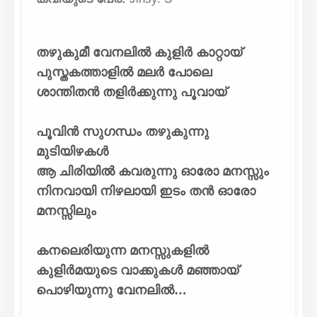
തഴുകുമീ വേനലിൽ കുളിർ കാറ്റായ്
പുസ്തകത്താളിൽ മലർ പോലെ
ശാന്തിതൻ തളിർക്കുന്നു പൂവായ്
പൂവിൻ സുഗന്ധം തഴുകുന്നു
മുടിയിഴകൾ
ആ ചിരിയിൽ കവരുന്നു ഓരോ മനസ്സും
നിനവായി നിഴലായി ഇടം തൻ ഓരോ
മനസ്സിലും
കനലെരിയുന്ന മനസ്സുകളിൽ
കുളിർമയുടെ വാക്കുകൾ മഞ്ഞായ്
പൊഴിയുന്നു വേനലിൽ…