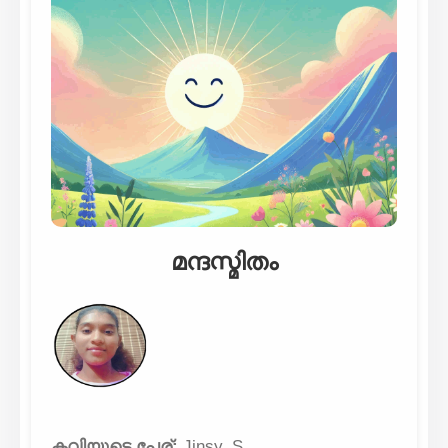
മന്ദസ്മിതം
കവിയുടെ പേര്:
Jinsy. S