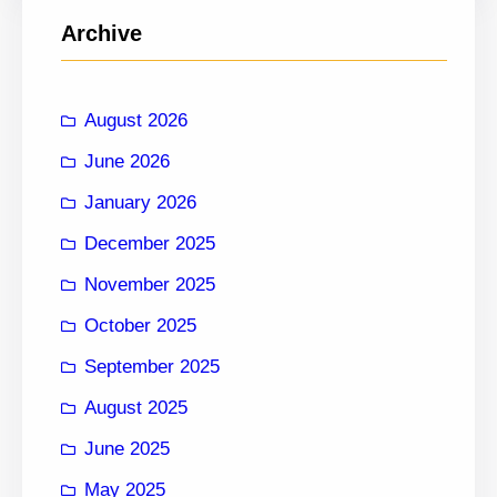
a
c
Archive
t
h
i
v
August 2026
e
June 2026
:
January 2026
December 2025
November 2025
October 2025
September 2025
August 2025
June 2025
May 2025