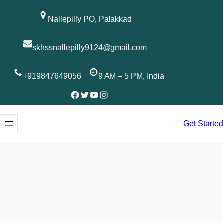
Skip
to
Nallepilly PO, Palakkad
content
skhssnallepilly9124@gmail.com
+919847649056
9 AM – 5 PM, India
Facebook
Twitter
YouTube
Instagram
Get Started