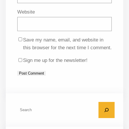
Website
Save my name, email, and website in
this browser for the next time I comment.
Sign me up for the newsletter!
A
l
t
S
e
e
r
a
n
r